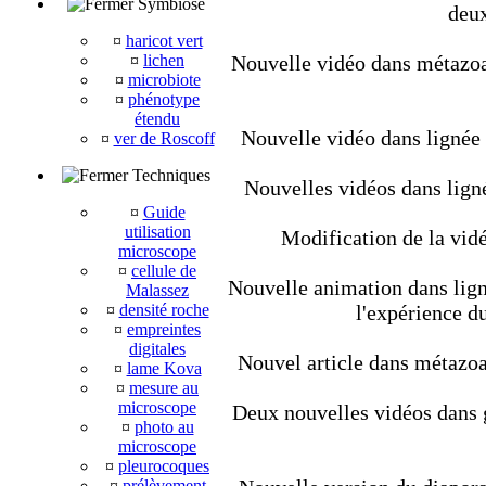
Symbiose
deux
¤
haricot vert
¤
lichen
Nouvelle vidéo dans métazoair
¤
microbiote
¤
phénotype
étendu
Nouvelle vidéo dans lignée
¤
ver de Roscoff
Techniques
Nouvelles vidéos dans lign
¤
Guide
utilisation
Modification de la vidé
microscope
¤
cellule de
Nouvelle animation dans ligné
Malassez
¤
densité roche
l'expérience d
¤
empreintes
digitales
Nouvel article dans métazoair
¤
lame Kova
¤
mesure au
microscope
Deux nouvelles vidéos dans géo
¤
photo au
microscope
¤
pleurocoques
¤
prélèvement