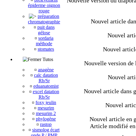
Nouvelle version du diapora
épiderme oignon
rouge
préparation
Nouvel article dan
chromatographie
¤
puit dans
gélose
Nouvel artic
¤
sordaria
méthode
Nouvel artic
¤
stomates
Tutos
Nouvelle version de l
¤
anagène
¤
calc datation
Nouvel arti
Rb/Sr
¤
eduanatomist
Nouvel article dans g
¤
excel datation
Rb/Sr
¤
foxy jeulin
Nouvel artic
¤
mesurim
¤
mesurim 2
Nouvel article en g
¤
phylogène
¤
rastop
Article modifié en 
¤
sismolog écart
onde P / PMP