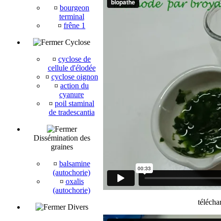
¤
bourgeon
terminal
¤
frêne 1
Cyclose
¤
cyclose de
cellule d'élodée
¤
cyclose oignon
¤
action du
cyanure
¤
poil staminal
de tradescantia
Dissémination des
graines
¤
balsamine
(autochorie)
¤
oxalis
(autochorie)
télé
cha
Divers