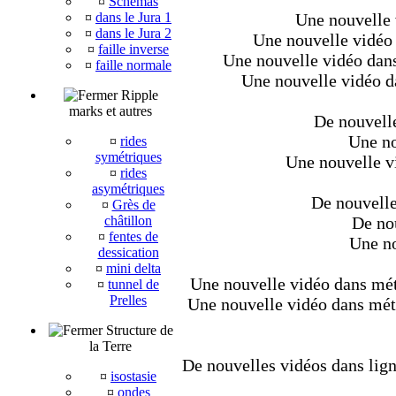
¤
Schémas
¤
dans le Jura 1
Une nouvelle 
¤
dans le Jura 2
Une nouvelle vidéo 
¤
faille inverse
Une nouvelle vidéo dans
¤
faille normale
Une nouvelle vidéo da
Ripple
marks et autres
De nouvelle
Une no
¤
rides
symétriques
Une nouvelle v
¤
rides
asymétriques
De nouvelle
¤
Grès de
châtillon
De nou
¤
fentes de
Une no
dessication
¤
mini delta
Une nouvelle vidéo dans méta
¤
tunnel de
Prelles
Une nouvelle vidéo dans métaz
Structure de
la Terre
De nouvelles vidéos dans lign
¤
isostasie
¤
ondes