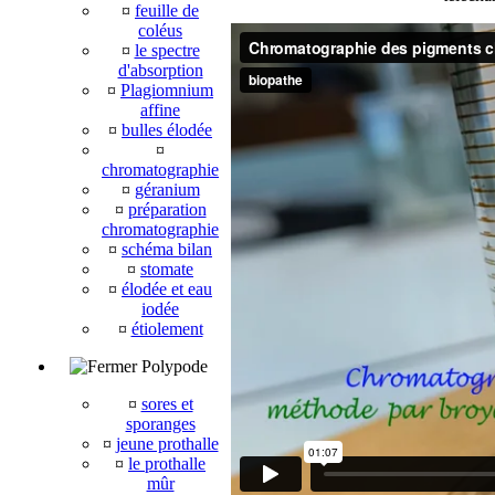
¤
feuille de
coléus
¤
le spectre
d'absorption
¤
Plagiomnium
affine
¤
bulles élodée
¤
chromatographie
¤
géranium
¤
préparation
chromatographie
¤
schéma bilan
¤
stomate
¤
élodée et eau
iodée
¤
étiolement
Polypode
¤
sores et
sporanges
¤
jeune prothalle
¤
le prothalle
mûr