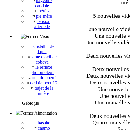
¤
nageoire
mét
caudale
¤
néréis
5 nouvelles vid
¤
pie-mère
¤
tension
artérielle
une nouvelle vidé
Une nouvelle v
Vision
Une nouvelle vidéo
¤
cristallin de
lapin
Deux nouvelles vi
¤
lame d'oeil de
cobaye
¤
le reflexe
Deux nouvelles 
photomoteur
Deux nouvelles vid
¤
oeil de boeuf
Deux nouvelles vi
¤
oeil de boeuf 2
¤
trajet de la
Une nouvelle 
lumière
Une nouvelle
Une nouvelle vi
Géologie
Aimantation
Deux nouvelles vi
Quatre nouvelles
¤
basalte
¤
champ
Sept 