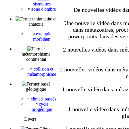
sismiques
¤
zone d'ombre
De nouvelles vidéos dan
migmatite et
Une nouvelle vidéo dans mét
anatexie
dans métazoaires, procré
¤
exemple
powerpoints dans des vers
morbihan
2 nouvelles vidéos dans méta
métamorphisme
continental
2 nouvelles vidéos dans métaz
¤
collision et
métamorphisme
c
passé
1 nouvelle vidéo dans métaz
géologique
¤
climats passés
¤
cycle
1 nouvelle vidéo dans mét
orogénique
gla
Divers
Climat