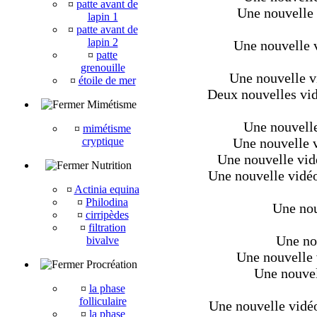
¤
patte avant de
Une nouvelle v
lapin 1
¤
patte avant de
lapin 2
Une nouvelle v
¤
patte
grenouille
Une nouvelle v
¤
étoile de mer
Deux nouvelles vid
Mimétisme
Une nouvelle 
¤
mimétisme
cryptique
Une nouvelle v
Une nouvelle vidé
Nutrition
Une nouvelle vidéo
¤
Actinia equina
¤
Philodina
Une nou
¤
cirripèdes
¤
filtration
Une nou
bivalve
Une nouvelle 
Procréation
Une nouvell
¤
la phase
folliculaire
Une nouvelle vidéo 
¤
la phase