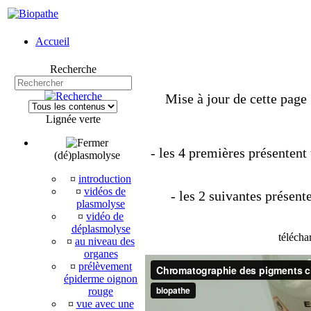
Accueil
Recherche
Mise à jour de cette page 
Lignée verte
- les 4 premières présenten
(dé)plasmolyse
¤
introduction
¤
vidéos de
- les 2 suivantes présen
plasmolyse
¤
vidéo de
déplasmolyse
télécha
¤
au niveau des
organes
¤
prélèvement
épiderme oignon
rouge
¤
vue avec une