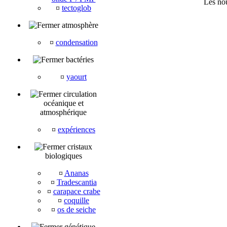
Les nou
¤
tectoglob
atmosphère
¤
condensation
bactéries
¤
yaourt
circulation
océanique et
atmosphérique
¤
expériences
cristaux
biologiques
¤
Ananas
¤
Tradescantia
¤
carapace crabe
¤
coquille
¤
os de seiche
génétique