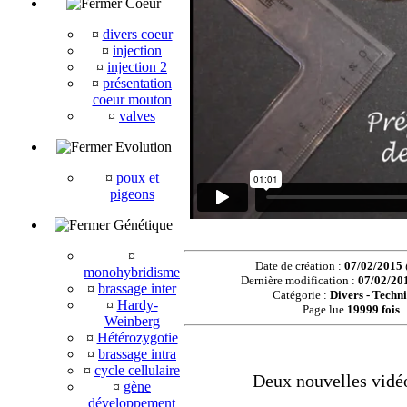
Coeur
¤
divers coeur
¤
injection
¤
injection 2
¤
présentation
coeur mouton
¤
valves
Evolution
¤
poux et
pigeons
Génétique
¤
Date de création :
07/02/2015
monohybridisme
Dernière modification :
07/02/20
¤
brassage inter
Catégorie :
Divers - Techn
¤
Hardy-
Page lue
19999 fois
Weinberg
¤
Hétérozygotie
¤
brassage intra
¤
cycle cellulaire
Deux nouvelles vidéo
¤
gène
développement