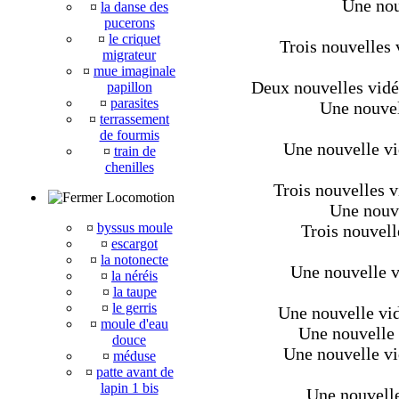
Une nou
¤
la danse des
pucerons
¤
le criquet
Trois nouvelles 
migrateur
¤
mue imaginale
Deux nouvelles vid
papillon
¤
parasites
Une nouvel
¤
terrassement
de fourmis
Une nouvelle vid
¤
train de
chenilles
Trois nouvelles v
Locomotion
Une nouve
¤
byssus moule
Trois nouvell
¤
escargot
¤
la notonecte
Une nouvelle v
¤
la néréis
¤
la taupe
¤
le gerris
Une nouvelle vi
¤
moule d'eau
Une nouvelle v
douce
Une nouvelle vi
¤
méduse
¤
patte avant de
lapin 1 bis
Une nouvelle