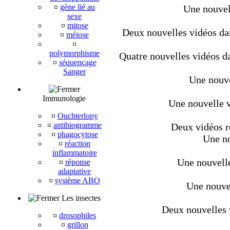
¤
gène lié au
Une nouvel
sexe
¤
mitose
Deux nouvelles vidéos dan
¤
méiose
¤
polymorphisme
Quatre nouvelles vidéos da
¤
séquençage
Sanger
Une nouve
Immunologie
Une nouvelle v
¤
Ouchterlony
¤
antibiogramme
Deux vidéos r
¤
phagocytose
Une no
¤
réaction
inflammatoire
Une nouvelle
¤
réponse
adaptative
¤
système ABO
Une nouvel
Les insectes
Deux nouvelles v
¤
drosophiles
¤
grillon