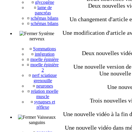
¤
glycogène
Deux nouvelles vi
¤
lame de
pancréas
¤
schémas bilans
Un changement d'article et
¤
schémas bilans
Une modification d'article av
Système
nerveux
¤
Sommations
Deux nouvelles vidéo
¤
intégration
¤
moelle épinière
¤
moelle épinière
Une nouvelle version de 
2
Une nouvelle 
¤
nerf sciatique
grenouille
¤
neurones
Une nouvel
¤
relation moelle
muscle
Trois nouvelles v
¤
synapses et
réflexe
Une nouvelle vidéo à la fin d
Vaisseaux
sanguins
Une nouvelle vidéo dans méta