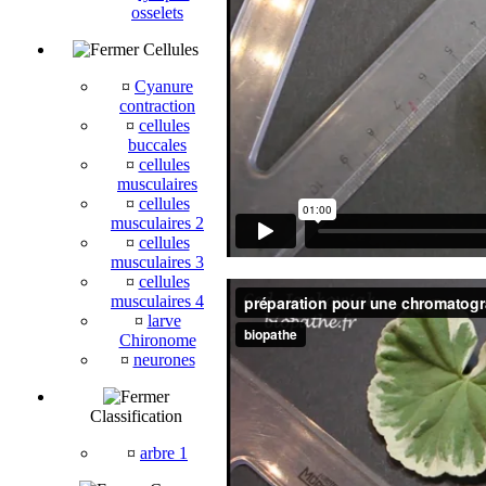
osselets
Cellules
¤
Cyanure
contraction
¤
cellules
buccales
¤
cellules
musculaires
¤
cellules
musculaires 2
¤
cellules
musculaires 3
¤
cellules
musculaires 4
¤
larve
Chironome
¤
neurones
Classification
¤
arbre 1