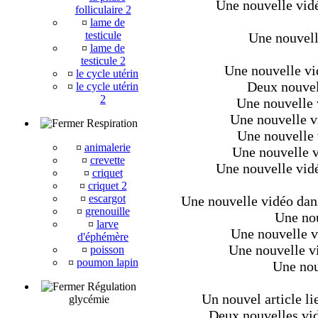
Une nouvelle vidéo
folliculaire 2
¤
lame de
testicule
Une nouvell
¤
lame de
testicule 2
Une nouvelle vi
¤
le cycle utérin
Deux nouvel
¤
le cycle utérin
2
Une nouvelle 
Une nouvelle v
Respiration
Une nouvelle 
¤
animalerie
Une nouvelle v
¤
crevette
Une nouvelle vidé
¤
criquet
¤
criquet 2
¤
escargot
Une nouvelle vidéo dans 
¤
grenouille
Une nou
¤
larve
Une nouvelle v
d'éphémère
Une nouvelle v
¤
poisson
¤
poumon lapin
Une nouv
Régulation
Un nouvel article li
glycémie
Deux nouvelles vid