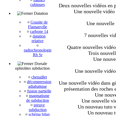
cubiques
Deux nouvelles vidéos en pl
Une nouvelle vidéo d
Datation
¤
Granite de
Une nouvelle 
Flamanville
¤
carbone 14
7 nouvelles vi
¤
datation
relative
¤
Quatre nouvelles vidéo
radiochronologie
Trois nouvell
Rb Sr
Une nouvel
Dorsale
ophiolites subduction
Une nouvelle vidéo
¤
chenaillet
¤
décompression
Une nouvelle vidéo dans géo
adiabatique
présentation des roches e
¤
fusion partielle
Une nouve
¤
magmatisme
Une nouvelle vi
de subduction
¤
preuve
Un nouveau tuto v
subduction
Un nouveau tu
¤
schéma bilan