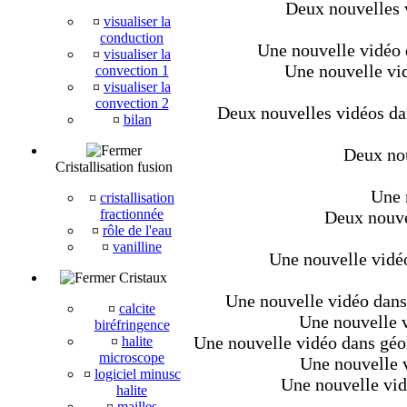
Deux nouvelles v
¤
visualiser la
conduction
Une nouvelle vidéo d
¤
visualiser la
Une nouvelle vid
convection 1
¤
visualiser la
convection 2
Deux nouvelles vidéos dan
¤
bilan
Deux nou
Cristallisation fusion
Une 
¤
cristallisation
fractionnée
Deux nouvel
¤
rôle de l'eau
¤
vanilline
Une nouvelle vidéo
Cristaux
Une nouvelle vidéo dans 
¤
calcite
Une nouvelle v
biréfringence
Une nouvelle vidéo dans géo
¤
halite
microscope
Une nouvelle v
¤
logiciel minusc
Une nouvelle vid
halite
¤
mailles