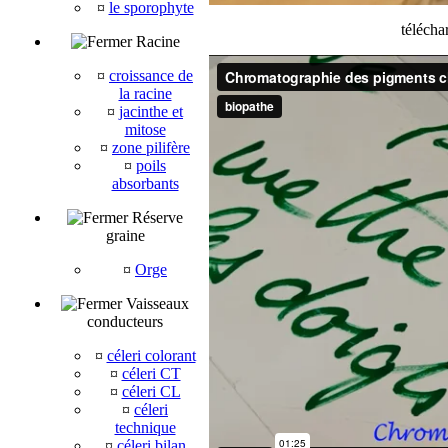
¤
le sporophyte
télécha
Racine
¤
croissance de
la racine
¤
jacinthe et
mitose
¤
zone pilifère
¤
poils
absorbants
Réserve
graine
¤
Orge
Vaisseaux
conducteurs
¤
céleri colorant
¤
céleri CT
¤
céleri CL
¤
céleri
technique
¤
céleri bilan