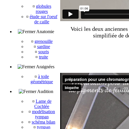
¤
globules
rouges
¤
étude sur l'oeuf
de caille
Voici les deux anciennes 
Anatomie
simplifiée de d
¤
grenouille
¤
sardine
¤
souris
¤
truite
Araignées
¤
à toile
géométrique
Audition
¤
Lame de
Cochlée
¤
modélisation
tympan
¤
schéma bilan
¤
tympan