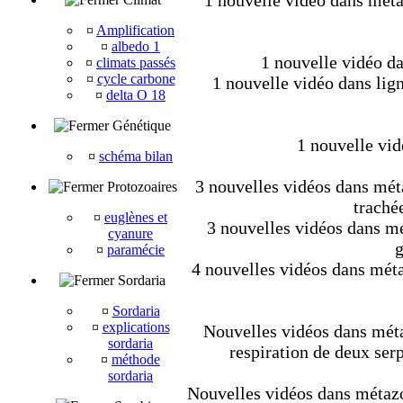
1 nouvelle vidéo dans métaz
¤
Amplification
¤
albedo 1
1 nouvelle vidéo da
¤
climats passés
¤
cycle carbone
1 nouvelle vidéo dans lig
¤
delta O 18
Génétique
1 nouvelle vid
¤
schéma bilan
3 nouvelles vidéos dans méta
Protozoaires
trachée
¤
euglènes et
3 nouvelles vidéos dans mét
cyanure
g
¤
paramécie
4 nouvelles vidéos dans méta
Sordaria
¤
Sordaria
¤
explications
Nouvelles vidéos dans métaz
sordaria
respiration de deux ser
¤
méthode
sordaria
Nouvelles vidéos dans métazoa