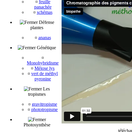
¤
feuille
panachée
¤
schémas
Défense
plantes
¤
ananas
Génétique
¤
Monohybridisme
¤
Méiose lys
¤
vert de méthyl
pyronine
Les
tropismes
¤
gravitropisme
¤
phototropisme
Photosynthèse
télé
cha