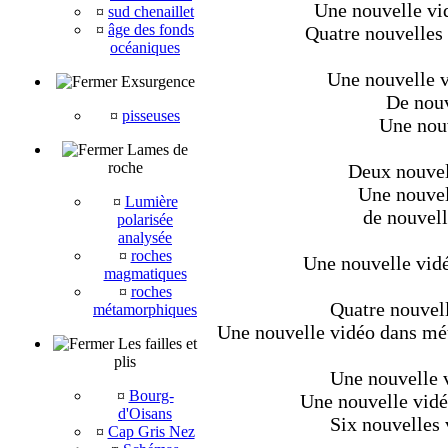
Une nouvelle vid
¤
sud chenaillet
¤
âge des fonds
Quatre nouvelles 
océaniques
Une nouvelle v
Exsurgence
De nouv
¤
pisseuses
Une nouv
Lames de
roche
Deux nouvell
Une nouvel
¤
Lumière
de nouvell
polarisée
analysée
¤
roches
Une nouvelle vidé
magmatiques
¤
roches
Quatre nouvell
métamorphiques
Une nouvelle vidéo dans méta
Les failles et
plis
Une nouvelle v
¤
Bourg-
Une nouvelle vidé
d'Oisans
Six nouvelles 
¤
Cap Gris Nez