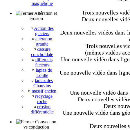
magnétique
Trois nouvelles vidé
Altération et
érosion
Deux nouvelles vidéo
¤
Action des
Deux nouvelles vidéos dans li
glaciers
¤
altération
granite
Trois nouvelles vid
¤
cassure
(mêmes vidéos acce
conchoïdale
Une nouvelle vidéo dans lign
¤
différents
facteurs
¤
lapiaz de
Une nouvelle vidéo dans ligné
Loulle
¤
lapiaz des
Chauvins
¤
massif ancien
Une nouvelle vidéo dans g
¤
recyclage
Deux nouvelles vidéos 
roche
Deux nouve
¤
érosion
différentielle
Une nouvelle vidéo dans géo
Convection
Deux nouvelles vi
vs conduction