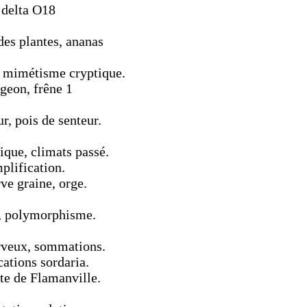
 delta O18
des plantes, ananas
 mimétisme cryptique.
geon, frêne 1
r, pois de senteur.
ique, climats passé.
plification.
ve graine, orge.
e, polymorphisme.
rveux, sommations.
cations sordaria.
te de Flamanville.