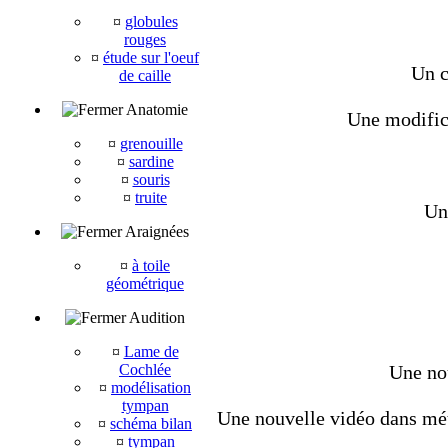
¤
globules
rouges
¤
étude sur l'oeuf
Un c
de caille
Anatomie
Une modifica
¤
grenouille
¤
sardine
¤
souris
¤
truite
Une
Araignées
¤
à toile
géométrique
Audition
¤
Lame de
Cochlée
Une nou
¤
modélisation
tympan
Une nouvelle vidéo dans méta
¤
schéma bilan
¤
tympan