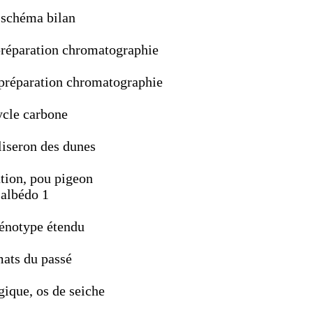
, schéma bilan
 préparation chromatographie
, préparation chromatographie
ycle carbone
 liseron des dunes
tion, pou pigeon
 albédo 1
hénotype étendu
mats du passé
gique, os de seiche