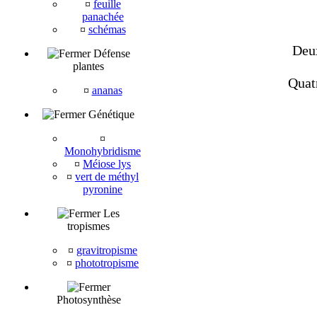
¤
feuille
panachée
¤
schémas
Deux
Défense
plantes
Quat
¤
ananas
Génétique
¤
Monohybridisme
¤
Méiose lys
¤
vert de méthyl
pyronine
Les
tropismes
¤
gravitropisme
¤
phototropisme
Photosynthèse