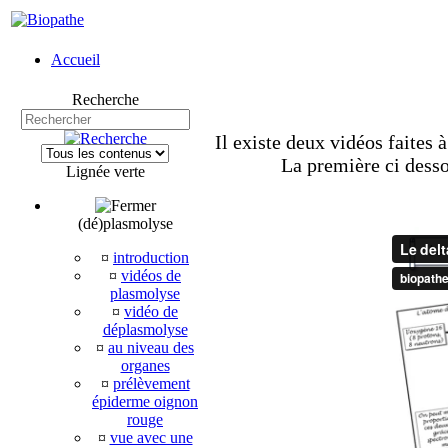
Accueil
Recherche
Il existe deux vidéos faites 
La première ci desso
Lignée verte
(dé)plasmolyse
¤
introduction
¤
vidéos de
plasmolyse
¤
vidéo de
déplasmolyse
¤
au niveau des
organes
¤
prélèvement
épiderme oignon
rouge
¤
vue avec une