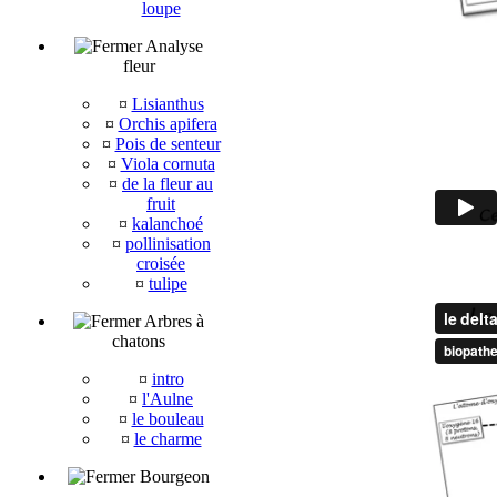
loupe
Analyse
fleur
¤
Lisianthus
¤
Orchis apifera
¤
Pois de senteur
¤
Viola cornuta
¤
de la fleur au
fruit
¤
kalanchoé
¤
pollinisation
croisée
¤
tulipe
Arbres à
chatons
¤
intro
¤
l'Aulne
¤
le bouleau
¤
le charme
Bourgeon