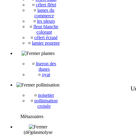
¤
céleri flétri
¤
lames du
commerce
¤
les pleurs
¤
fleur blanche
colorant
¤
céleri écrasé
¤
lamier pourpre
plantes
¤
liseron des
dunes
¤
oyat
pollinisation
Un
¤
noisetier
¤
pollinisation
croisée
Métazoaires
(dé)plasmolyse