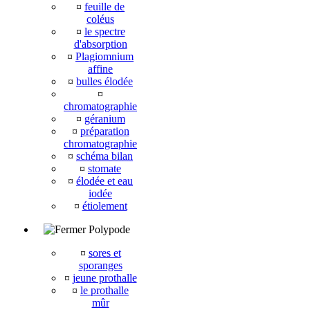
¤
feuille de
coléus
¤
le spectre
d'absorption
¤
Plagiomnium
affine
¤
bulles élodée
¤
chromatographie
¤
géranium
¤
préparation
chromatographie
¤
schéma bilan
¤
stomate
¤
élodée et eau
iodée
¤
étiolement
Polypode
¤
sores et
sporanges
¤
jeune prothalle
¤
le prothalle
mûr