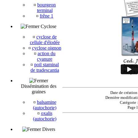
¤
bourgeon
terminal
¤
frêne 1
Cyclose
¤
cyclose de
cellule d'élodée
¤
cyclose oignon
¤
action du
cyanure
¤
poil staminal
de tradescantia
Dissémination des
graines
Date de création
Dernière modificat
¤
balsamine
Catégorie 
(autochorie)
Page 
¤
oxalis
(autochorie)
Divers