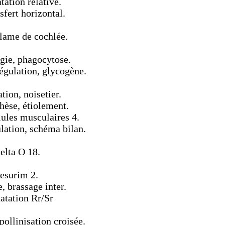
tation relative.
sfert horizontal.
 lame de cochlée.
gie, phagocytose.
égulation, glycogène.
tion, noisetier.
hèse, étiolement.
lules musculaires 4.
lation, schéma bilan.
elta O 18.
mesurim 2.
 brassage inter.
datation Rr/Sr
pollinisation croisée.