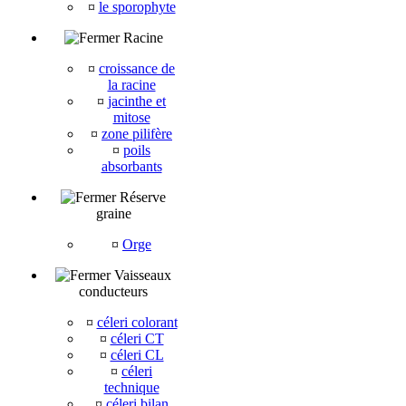
¤
le sporophyte
Racine
¤
croissance de
la racine
¤
jacinthe et
mitose
¤
zone pilifère
¤
poils
absorbants
Réserve
graine
¤
Orge
Vaisseaux
conducteurs
¤
céleri colorant
¤
céleri CT
¤
céleri CL
¤
céleri
technique
¤
céleri bilan